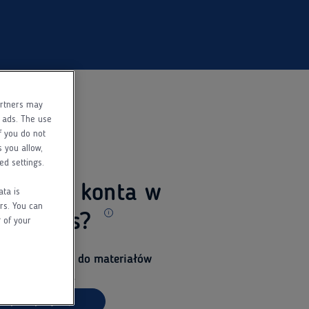
artners may
f ads. The use
f you do not
s you allow,
ed settings.
 jeszcze konta w
ata is
rs. You can
ed Pass?
 of your
Dodatkowe informacje
i uzyskaj dostęp do materiałów
la specjalistów.
arejestruj się