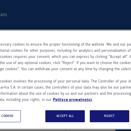
ass
essary cookies to ensure the proper functioning of the website. We and our p
tional cookies for other purposes, including for analytics and personalization o
 cookies requires your consent, which you can express by clicking "Accept all". I
the use of any optional cookies, click "Reject". If you want to choose the cookie
ge cookies". You can withdraw your consent at any time by changing the select
 w Adamed
Nie masz
cookies involves the processing of your personal data. The Controller of your d
ma S.A. In certain cases, the controllers of your data may also be our partne
Adam
nformation about the use of cookies by us and our partners and the processing
Dodatkowe informacje
ta, including your rights, in our
Polityce prywatności
Adamed Pass
Zarejestruj się 
 COOKIES
ACCEPT ALL
REJECT
ego.
d
Z