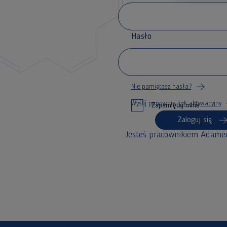
Hasło
Nie pamiętasz hasła?
Wyślij ponownie
link aktywacyjny
Zapamiętaj mnie
Zaloguj się
Jesteś pracownikiem Adame