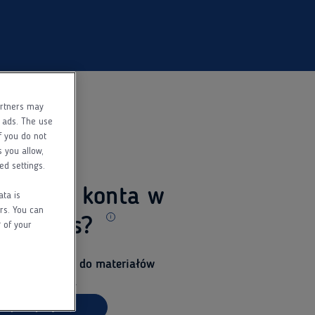
artners may
f ads. The use
f you do not
s you allow,
ed settings.
 jeszcze konta w
ata is
rs. You can
ed Pass?
 of your
Dodatkowe informacje
i uzyskaj dostęp do materiałów
la specjalistów.
arejestruj się