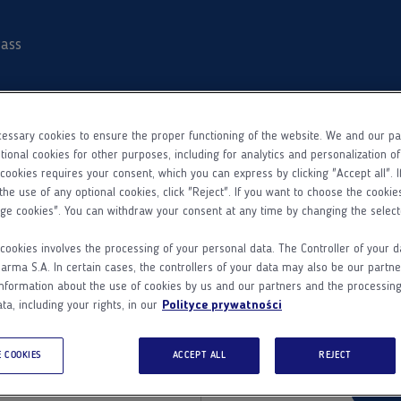
ass
essary cookies to ensure the proper functioning of the website. We and our p
tional cookies for other purposes, including for analytics and personalization o
 cookies requires your consent, which you can express by clicking "Accept all". I
the use of any optional cookies, click "Reject". If you want to choose the cookie
ge cookies". You can withdraw your consent at any time by changing the select
 w Adamed
Nie masz
cookies involves the processing of your personal data. The Controller of your d
ma S.A. In certain cases, the controllers of your data may also be our partne
Adam
nformation about the use of cookies by us and our partners and the processing
Dodatkowe informacje
ta, including your rights, in our
Polityce prywatności
Adamed Pass
Zarejestruj się 
 COOKIES
ACCEPT ALL
REJECT
ego.
d
Z