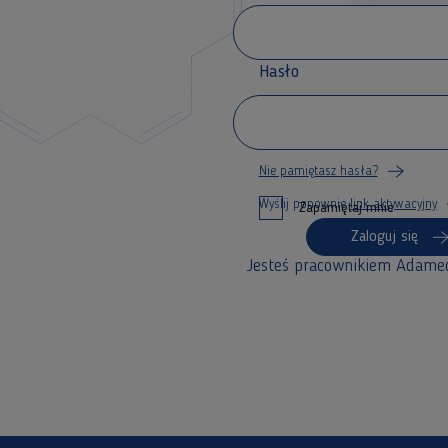
Hasło
Nie pamiętasz hasła?
Wyślij ponownie
link aktywacyjny
Zapamiętaj mnie
Zaloguj się
Jesteś pracownikiem Adame