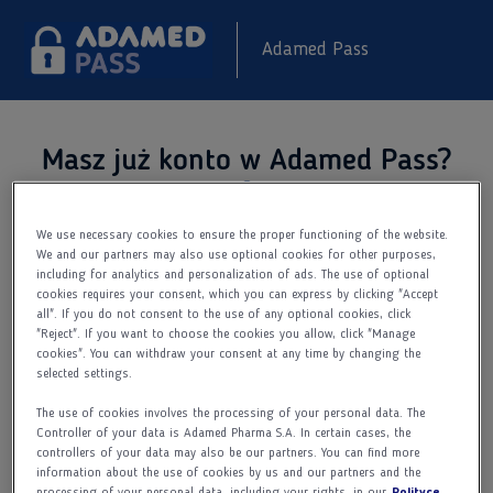
Adamed Pass
Masz już konto w Adamed Pass?
Dodatkowe informacje
We use necessary cookies to ensure the proper functioning of the website.
Zaloguj się do serwisu Adamed Pass
We and our partners may also use optional cookies for other purposes,
i sprawdź co nowego.
including for analytics and personalization of ads. The use of optional
cookies requires your consent, which you can express by clicking "Accept
Adres e-mail
all". If you do not consent to the use of any optional cookies, click
"Reject". If you want to choose the cookies you allow, click "Manage
cookies". You can withdraw your consent at any time by changing the
selected settings.
Hasło
The use of cookies involves the processing of your personal data. The
Controller of your data is Adamed Pharma S.A. In certain cases, the
controllers of your data may also be our partners. You can find more
information about the use of cookies by us and our partners and the