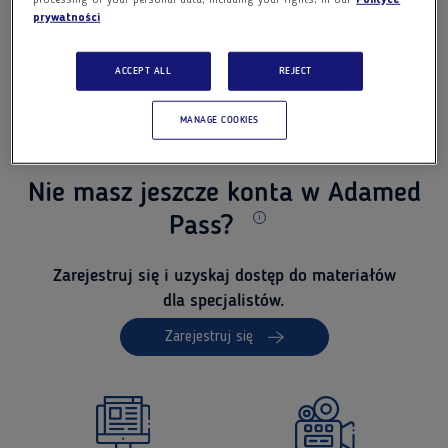
processing of your personal data, including your rights, in our
Polityce
Nie pamiętasz hasła?
prywatności
Wyślij ponownie
link aktywacyjny
Zapamiętaj mnie
Zaloguj się
ACCEPT ALL
REJECT
Jesteś pracownikiem Adamedu?
Zaloguj
MANAGE COOKIES
Nie masz jeszcze konta w Adamed
Pass?
Dodatkowe informacje
Zarejestruj się i uzyskaj dostęp do materiałów
dla specjalistów.
Zarejestruj się