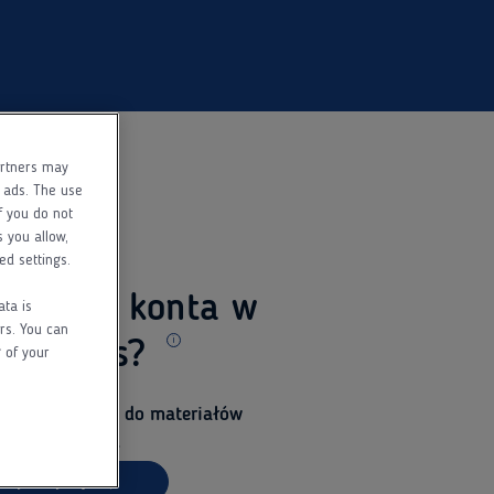
artners may
f ads. The use
f you do not
s you allow,
ed settings.
 jeszcze konta w
ata is
rs. You can
ed Pass?
 of your
Dodatkowe informacje
i uzyskaj dostęp do materiałów
la specjalistów.
arejestruj się