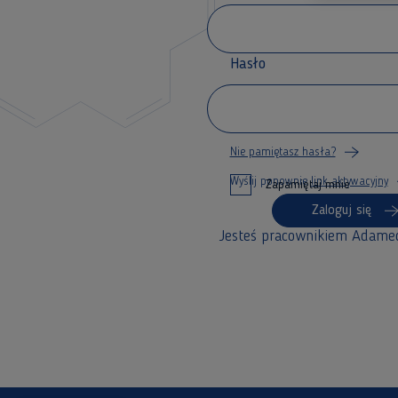
Hasło
Nie pamiętasz hasła?
Wyślij ponownie
link aktywacyjny
Zapamiętaj mnie
Zaloguj się
Jesteś pracownikiem Adame