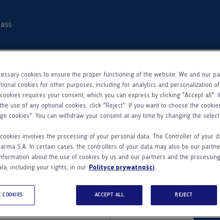
ass
essary cookies to ensure the proper functioning of the website. We and our p
tional cookies for other purposes, including for analytics and personalization o
 cookies requires your consent, which you can express by clicking "Accept all". I
the use of any optional cookies, click "Reject". If you want to choose the cookie
ge cookies". You can withdraw your consent at any time by changing the select
 w Adamed
Nie masz
cookies involves the processing of your personal data. The Controller of your d
ma S.A. In certain cases, the controllers of your data may also be our partne
Adam
nformation about the use of cookies by us and our partners and the processing
Dodatkowe informacje
ta, including your rights, in our
Polityce prywatności
Adamed Pass
Zarejestruj się 
 COOKIES
ACCEPT ALL
REJECT
ego.
d
Z