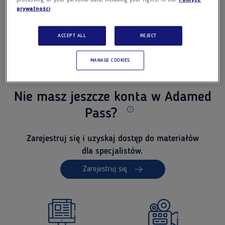
processing of your personal data, including your rights, in our
Polityce
Nie pamiętasz hasła?
prywatności
Wyślij ponownie
link aktywacyjny
Zapamiętaj mnie
Zaloguj się
ACCEPT ALL
REJECT
Jesteś pracownikiem Adamedu?
Zaloguj
MANAGE COOKIES
Nie masz jeszcze konta w Adamed
Pass?
Dodatkowe informacje
Zarejestruj się i uzyskaj dostęp do materiałów
dla specjalistów.
Zarejestruj się