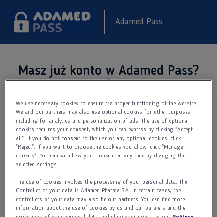
Adamed Pass
Masz już konto w Adamed Pass?
Dodatkowe informacje
We use necessary cookies to ensure the proper functioning of the website.
Zaloguj się do serwisu Adamed Pass
We and our partners may also use optional cookies for other purposes,
i sprawdź co nowego.
including for analytics and personalization of ads. The use of optional
cookies requires your consent, which you can express by clicking "Accept
Adres e-mail
all". If you do not consent to the use of any optional cookies, click
"Reject". If you want to choose the cookies you allow, click "Manage
cookies". You can withdraw your consent at any time by changing the
selected settings.
Hasło
The use of cookies involves the processing of your personal data. The
Controller of your data is Adamed Pharma S.A. In certain cases, the
controllers of your data may also be our partners. You can find more
information about the use of cookies by us and our partners and the