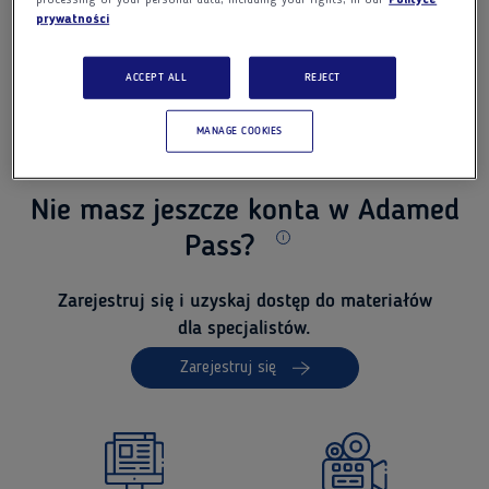
processing of your personal data, including your rights, in our
Polityce
Nie pamiętasz hasła?
prywatności
Wyślij ponownie
link aktywacyjny
Zapamiętaj mnie
Zaloguj się
ACCEPT ALL
REJECT
Jesteś pracownikiem Adamedu?
Zaloguj
MANAGE COOKIES
Nie masz jeszcze konta w Adamed
Pass?
Dodatkowe informacje
Zarejestruj się i uzyskaj dostęp do materiałów
dla specjalistów.
Zarejestruj się