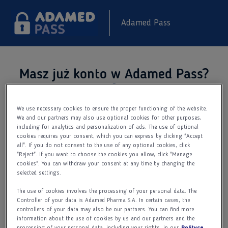
Adamed Pass
Masz już konto w Adamed Pass?
Dodatkowe informacje
We use necessary cookies to ensure the proper functioning of the website.
Zaloguj się do serwisu Adamed Pass
We and our partners may also use optional cookies for other purposes,
i sprawdź co nowego.
including for analytics and personalization of ads. The use of optional
cookies requires your consent, which you can express by clicking "Accept
Adres e-mail
all". If you do not consent to the use of any optional cookies, click
"Reject". If you want to choose the cookies you allow, click "Manage
cookies". You can withdraw your consent at any time by changing the
selected settings.
Hasło
The use of cookies involves the processing of your personal data. The
Controller of your data is Adamed Pharma S.A. In certain cases, the
controllers of your data may also be our partners. You can find more
information about the use of cookies by us and our partners and the