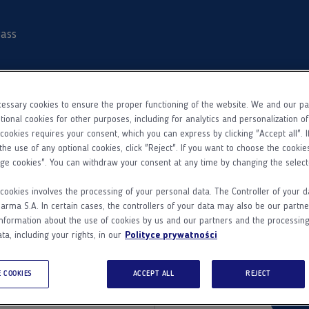
ass
essary cookies to ensure the proper functioning of the website. We and our p
tional cookies for other purposes, including for analytics and personalization o
 cookies requires your consent, which you can express by clicking "Accept all". I
the use of any optional cookies, click "Reject". If you want to choose the cookie
ge cookies". You can withdraw your consent at any time by changing the select
 w Adamed
Nie masz
cookies involves the processing of your personal data. The Controller of your d
ma S.A. In certain cases, the controllers of your data may also be our partne
Adam
nformation about the use of cookies by us and our partners and the processing
Dodatkowe informacje
ta, including your rights, in our
Polityce prywatności
Adamed Pass
Zarejestruj się 
 COOKIES
ACCEPT ALL
REJECT
ego.
d
Z