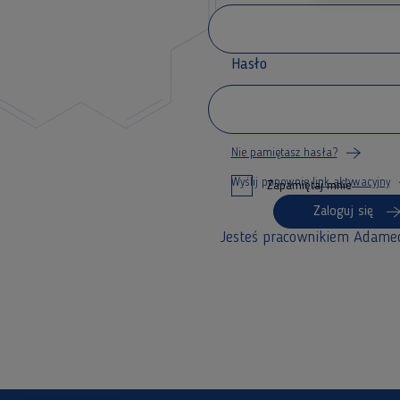
Hasło
Nie pamiętasz hasła?
Wyślij ponownie
link aktywacyjny
Zapamiętaj mnie
Zaloguj się
Jesteś pracownikiem Adame