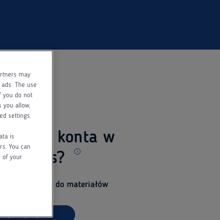
artners may
f ads. The use
f you do not
s you allow,
ed settings.
 jeszcze konta w
ata is
rs. You can
ed Pass?
 of your
Dodatkowe informacje
i uzyskaj dostęp do materiałów
la specjalistów.
arejestruj się