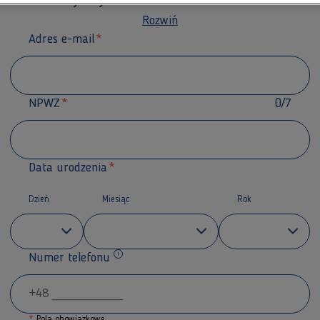
nienia do wykonywania zawodu lekarza lub lekarza den
Rozwiń
Adres e-mail
NPWZ
0/7
Data urodzenia
Dzień
Miesiąc
Rok
Numer telefonu
Dodatkowe informacje
*
Pola obowiązkowe