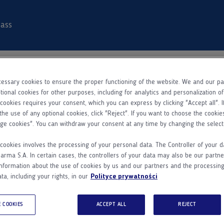
ass
essary cookies to ensure the proper functioning of the website. We and our p
tional cookies for other purposes, including for analytics and personalization o
 cookies requires your consent, which you can express by clicking "Accept all". I
Weryfikacja w NIL
Rejestracja
Aktywacja konta
the use of any optional cookies, click "Reject". If you want to choose the cookie
ge cookies". You can withdraw your consent at any time by changing the select
Kim jesteś?
cookies involves the processing of your personal data. The Controller of your d
ma S.A. In certain cases, the controllers of your data may also be our partne
Lekarzem
Farmaceutą
Pielęgniarką
nformation about the use of cookies by us and our partners and the processing
ta, including your rights, in our
Polityce prywatności
Drogi Użytkowniku
,
 COOKIES
ACCEPT ALL
REJECT
okonując rejestracji w Serwisie oświadczasz, że posiada