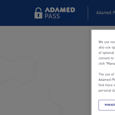
Adamed P
We use nec
also use op
of optional
consent to 
click "Mana
The use of 
Adamed Phar
find more i
personal da
MANAGE
d