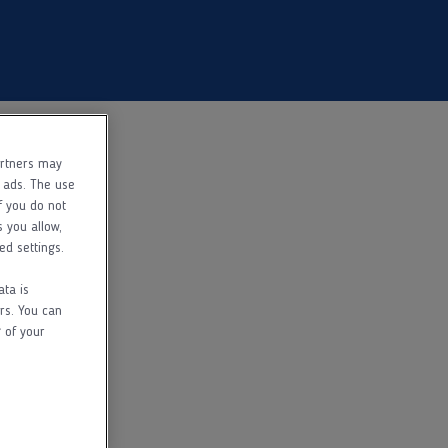
artners may
f ads. The use
f you do not
s you allow,
ed settings.
ata is
rs. You can
 of your
sz