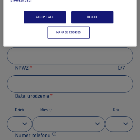
prywatności
dokonując rejestracji w Serwisie oświadczasz, że
posiadasz uprawnienia do wykonywania zawodu
ACCEPT ALL
REJECT
lekarza lub lekarza dentysty.
Rozwiń
MANAGE COOKIES
Adres e-mail
NPWZ
0/7
Data urodzenia
Dzień
Miesiąc
Rok
Numer telefonu
Dodatkowe informacje