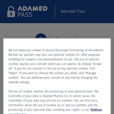
Adamed Pass
Weryfikacja w NIL
We use necessary cookies to ensure the proper functioning of the website.
Rejestracja
We and our partners may also use optional cookies for other purposes,
including for analytics and personalization of ads. The use of optional
cookies requires your consent, which you can express by clicking "Accept
all". If you do not consent to the use of any optional cookies, click
Aktywacja konta
"Reject". If you want to choose the cookies you allow, click "Manage
Kim jesteś?
cookies". You can withdraw your consent at any time by changing the
selected settings.
Lekarzem
The use of cookies involves the processing of your personal data. The
Controller of your data is Adamed Pharma S.A. In certain cases, the
Farmaceutą
controllers of your data may also be our partners. You can find more
Pielęgniarką
information about the use of cookies by us and our partners and the
processing of your personal data, including your rights, in our
Polityce
Drogi Użytkowniku
,