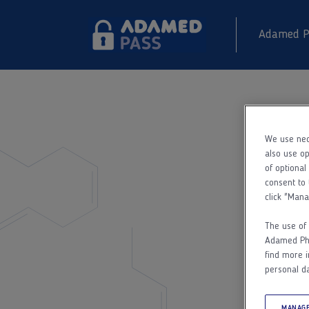
Adamed P
We use nec
also use op
of optional
consent to 
click "Mana
The use of 
Adamed Phar
find more i
personal da
MANAGE