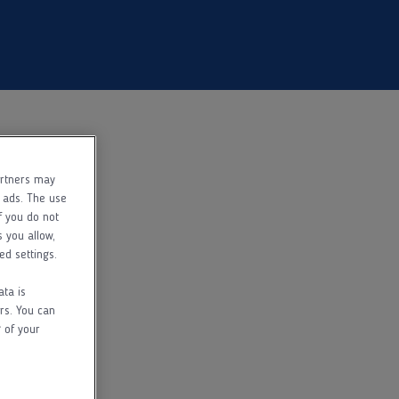
artners may
f ads. The use
f you do not
s you allow,
ed settings.
ata is
rs. You can
 of your