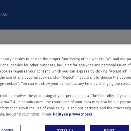
ass
essary cookies to ensure the proper functioning of the website. We and our p
Dane
Rejestracja
Aktywacja konta
tional cookies for other purposes, including for analytics and personalization o
podstawowe
 cookies requires your consent, which you can express by clicking "Accept all". I
the use of any optional cookies, click "Reject". If you want to choose the cookie
ge cookies". You can withdraw your consent at any time by changing the select
Kim jesteś?
cookies involves the processing of your personal data. The Controller of your d
ma S.A. In certain cases, the controllers of your data may also be our partne
Lekarzem
Farmaceutą
Pielęgniarką
nformation about the use of cookies by us and our partners and the processing
ta, including your rights, in our
Polityce prywatności
Imię
 COOKIES
ACCEPT ALL
REJECT