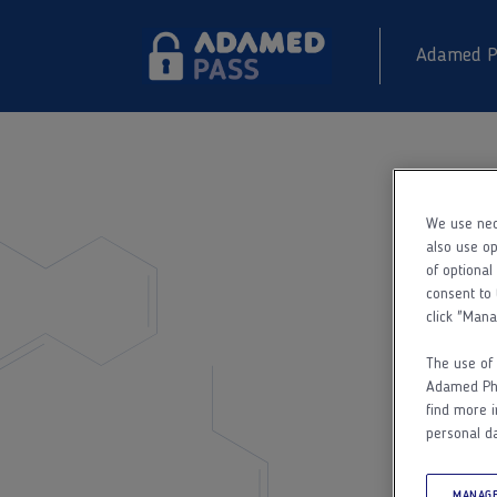
Adamed P
We use nec
also use op
of optional
consent to 
click "Mana
The use of 
Adamed Phar
find more i
personal da
MANAGE