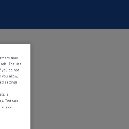
artners may
f ads. The use
f you do not
s you allow,
ed settings.
ata is
rs. You can
 of your