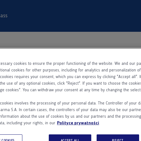
ass
essary cookies to ensure the proper functioning of the website. We and our p
Dane
Rejestracja
Aktywacja konta
tional cookies for other purposes, including for analytics and personalization o
podstawowe
 cookies requires your consent, which you can express by clicking "Accept all". I
the use of any optional cookies, click "Reject". If you want to choose the cookie
ge cookies". You can withdraw your consent at any time by changing the select
Kim jesteś?
cookies involves the processing of your personal data. The Controller of your d
ma S.A. In certain cases, the controllers of your data may also be our partne
Lekarzem
Farmaceutą
Pielęgniarką
nformation about the use of cookies by us and our partners and the processing
ta, including your rights, in our
Polityce prywatności
Imię
 COOKIES
ACCEPT ALL
REJECT