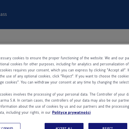
ass
essary cookies to ensure the proper functioning of the website. We and our p
Dane
Rejestracja
Aktywacja konta
tional cookies for other purposes, including for analytics and personalization o
podstawowe
 cookies requires your consent, which you can express by clicking "Accept all". I
the use of any optional cookies, click "Reject". If you want to choose the cookie
ge cookies". You can withdraw your consent at any time by changing the select
Kim jesteś?
cookies involves the processing of your personal data. The Controller of your d
ma S.A. In certain cases, the controllers of your data may also be our partne
Lekarzem
Farmaceutą
Pielęgniarką
nformation about the use of cookies by us and our partners and the processing
ta, including your rights, in our
Polityce prywatności
Imię
 COOKIES
ACCEPT ALL
REJECT