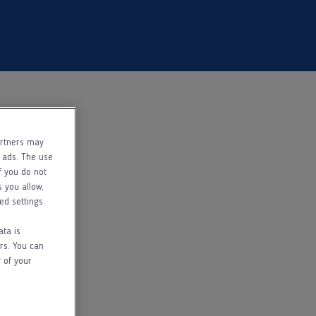
artners may
f ads. The use
f you do not
s you allow,
ed settings.
ata is
rs. You can
 of your