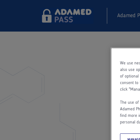
Adamed P
We use nec
also use op
of optional
consent to 
click "Mana
The use of 
Adamed Phar
find more i
personal da
MANAGE