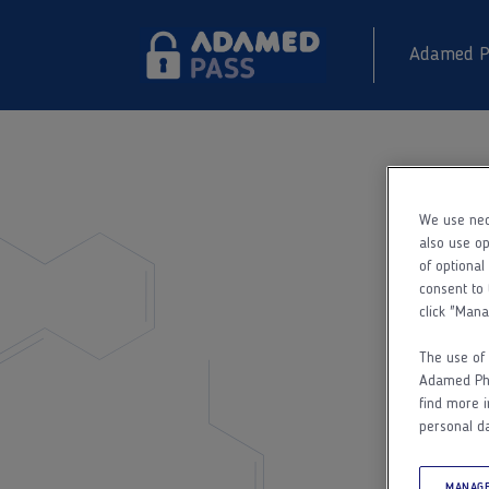
Adamed P
We use nec
also use op
of optional
consent to 
click "Mana
The use of 
Adamed Phar
find more i
personal da
MANAGE