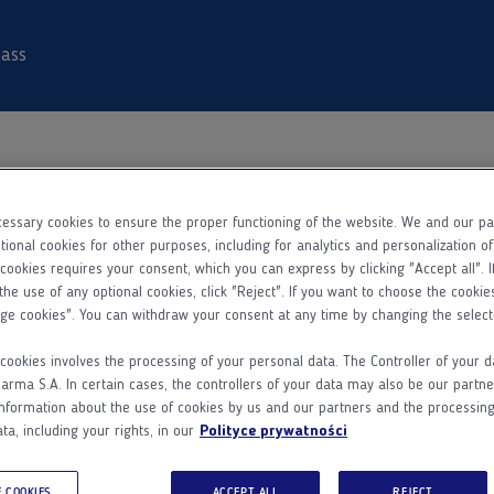
ass
essary cookies to ensure the proper functioning of the website. We and our p
Dane
Rejestracja
Aktywacja konta
tional cookies for other purposes, including for analytics and personalization o
podstawowe
 cookies requires your consent, which you can express by clicking "Accept all". I
the use of any optional cookies, click "Reject". If you want to choose the cookie
ge cookies". You can withdraw your consent at any time by changing the select
Kim jesteś?
cookies involves the processing of your personal data. The Controller of your d
ma S.A. In certain cases, the controllers of your data may also be our partne
Lekarzem
Farmaceutą
Pielęgniarką
nformation about the use of cookies by us and our partners and the processing
ta, including your rights, in our
Polityce prywatności
Imię
 COOKIES
ACCEPT ALL
REJECT