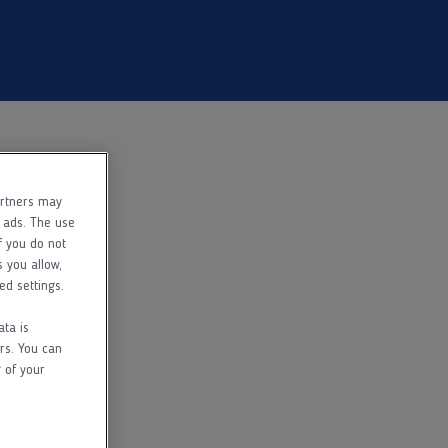
artners may
f ads. The use
f you do not
s you allow,
ed settings.
ata is
rs. You can
 of your