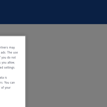
artners may
f ads. The use
f you do not
s you allow,
ed settings.
ata is
rs. You can
 of your