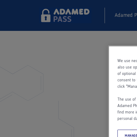
Adamed P
We use nec
also use op
of optional
consent to 
click "Mana
The use of 
Adamed Phar
find more i
personal da
MANAGE