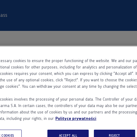
ass
essary cookies to ensure the proper functioning of the website. We and our p
Dane podstawowe
Rejestracja
Aktywacja konta
tional cookies for other purposes, including for analytics and personalization o
 cookies requires your consent, which you can express by clicking "Accept all". I
the use of any optional cookies, click "Reject". If you want to choose the cookie
Kim jesteś?
ge cookies". You can withdraw your consent at any time by changing the select
cookies involves the processing of your personal data. The Controller of your d
Lekarzem
Farmaceutą
Pielęgniarką
ma S.A. In certain cases, the controllers of your data may also be our partne
nformation about the use of cookies by us and our partners and the processing
ta, including your rights, in our
Polityce prywatności
Imię
 COOKIES
ACCEPT ALL
REJECT